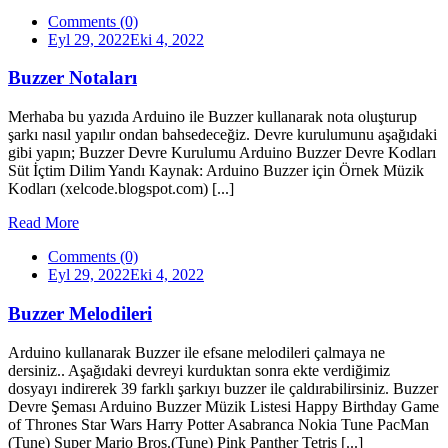
Comments (0)
Eyl 29, 2022
Eki 4, 2022
Buzzer Notaları
Merhaba bu yazıda Arduino ile Buzzer kullanarak nota oluşturup
şarkı nasıl yapılır ondan bahsedeceğiz. Devre kurulumunu aşağıdaki
gibi yapın; Buzzer Devre Kurulumu Arduino Buzzer Devre Kodları
Süt İçtim Dilim Yandı Kaynak: Arduino Buzzer için Örnek Müzik
Kodları (xelcode.blogspot.com) [...]
Read More
Comments (0)
Eyl 29, 2022
Eki 4, 2022
Buzzer Melodileri
Arduino kullanarak Buzzer ile efsane melodileri çalmaya ne
dersiniz.. Aşağıdaki devreyi kurduktan sonra ekte verdiğimiz
dosyayı indirerek 39 farklı şarkıyı buzzer ile çaldırabilirsiniz. Buzzer
Devre Şeması Arduino Buzzer Müzik Listesi Happy Birthday Game
of Thrones Star Wars Harry Potter Asabranca Nokia Tune PacMan
(Tune) Super Mario Bros.(Tune) Pink Panther Tetris [...]