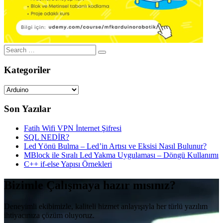
Search
for:
Kategoriler
Kategoriler
Son Yazılar
Fatih Wifi VPN İnternet Şifresi
SQL NEDİR?
Led Yönü Bulma – Led’in Artısı ve Eksisi Nasıl Bulunur?
MBlock ile Sıralı Led Yakma Uygulaması – Döngü Kullanımı
C++ if-else Yapısı Örnekleri
Bizimle Çalışmaya hazır mısınız?
Deneyimli ekibimizle, kaliteli hizmet anlayışıyla her türlü yazılım
ihtiyacınıza çözüm oluyoruz.