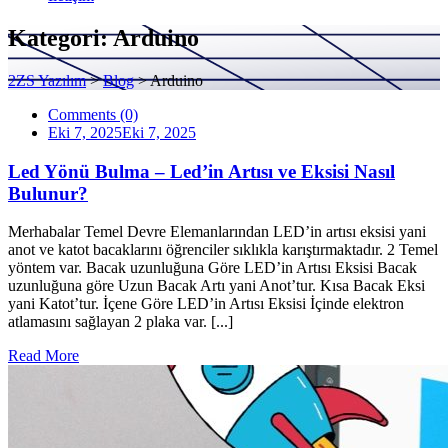
Kategori:
Arduino
2ZS Yazılım
>
Blog
>
Arduino
Comments (0)
Eki 7, 2025
Eki 7, 2025
Led Yönü Bulma – Led’in Artısı ve Eksisi Nasıl
Bulunur?
Merhabalar Temel Devre Elemanlarından LED’in artısı eksisi yani
anot ve katot bacaklarını öğrenciler sıklıkla karıştırmaktadır. 2 Temel
yöntem var. Bacak uzunluğuna Göre LED’in Artısı Eksisi Bacak
uzunluğuna göre Uzun Bacak Artı yani Anot’tur. Kısa Bacak Eksi
yani Katot’tur. İçene Göre LED’in Artısı Eksisi İçinde elektron
atlamasını sağlayan 2 plaka var. [...]
Read More