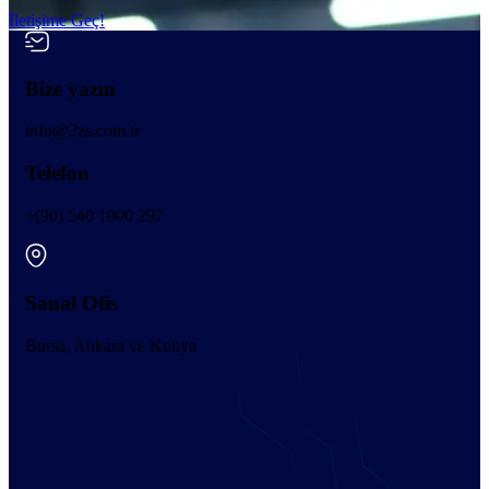
İletişime Geç!
Bize yazın
info@2zs.com.tr
Telefon
+(90) 540 1000 297
Sanal Ofis
Bursa, Ankara ve Konya